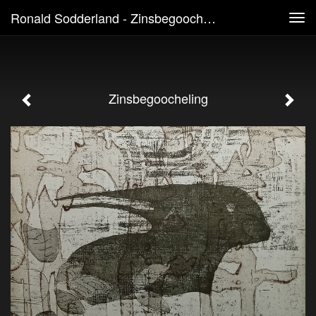
Ronald Sodderland - Zinsbegoocheling
Tog
navi
Zinsbegoocheling