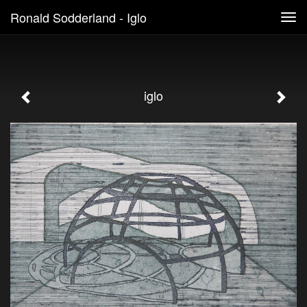
Ronald Sodderland - Iglo
Tog
navi
iglo